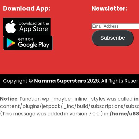
Download App:
Newsletter:
Subscribe
Copyright ©
Namma Superstars
2026. All Rights Reser
Notice
: Function wp_maybe_inline_styles was called
i
content/plugins/jetpack/_inc/build/subscriptions/subscri
(This message was added in version 7.0.0.) in
/home/u68