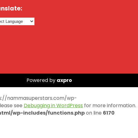
nslate:
Powered by
axpro
https://nammasuperstars.com/wp-
Please see
Debugging in WordPress
for more information.
ml/wp-includes/functions.php
on line
6170