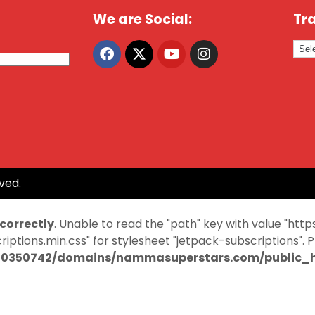
We are Social:
Tra
ved.
ncorrectly
. Unable to read the "path" key with value "
ptions.min.css" for stylesheet "jetpack-subscriptions". 
0350742/domains/nammasuperstars.com/public_ht