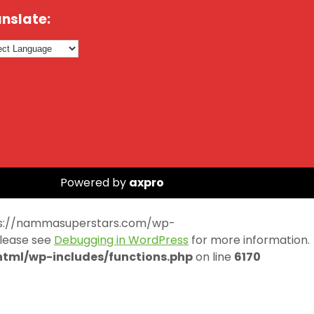
nslate:
Powered by
axpro
https://nammasuperstars.com/wp-
Please see
Debugging in WordPress
for more information.
ml/wp-includes/functions.php
on line
6170