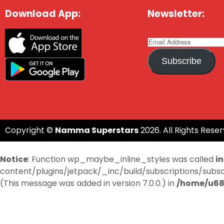
Download App:
Newsletter:
Subscribe
Copyright ©
Namma Superstars
2026. All Rights Reser
Notice
: Function wp_maybe_inline_styles was called
i
content/plugins/jetpack/_inc/build/subscriptions/subscri
(This message was added in version 7.0.0.) in
/home/u68