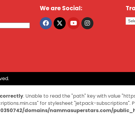
We are Social:
Tra
ved.
ncorrectly
. Unable to read the "path" key with value "
ptions.min.css" for stylesheet "jetpack-subscriptions". 
0350742/domains/nammasuperstars.com/public_ht