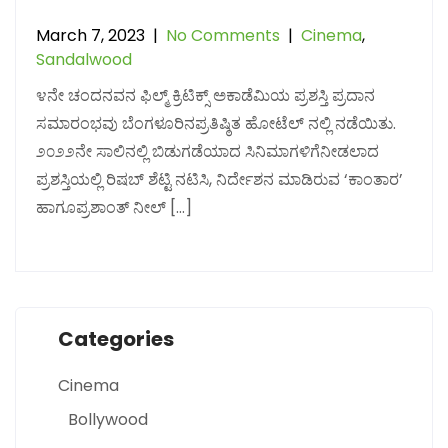
March 7, 2023
|
No Comments
|
Cinema
,
Sandalwood
೪ನೇ ಚಂದನವನ ಫಿಲ್ಮ್ ಕ್ರಿಟಿಕ್ಸ್ ಅಕಾಡೆಮಿಯ ಪ್ರಶಸ್ತಿ ಪ್ರದಾನ
ಸಮಾರಂಭವು ಬೆಂಗಳೂರಿನಪ್ರತಿಷ್ಠಿತ ಹೋಟೆಲ್ ನಲ್ಲಿ ನಡೆಯಿತು.
೨೦೨೨ನೇ ಸಾಲಿನಲ್ಲಿ ಬಿಡುಗಡೆಯಾದ ಸಿನಿಮಾಗಳಿಗೆನೀಡಲಾದ
ಪ್ರಶಸ್ತಿಯಲ್ಲಿ ರಿಷಬ್ ಶೆಟ್ಟಿ ನಟಿಸಿ, ನಿರ್ದೇಶನ ಮಾಡಿರುವ ‘ಕಾಂತಾರ’
ಹಾಗೂಪ್ರಶಾಂತ್ ನೀಲ್ […]
Categories
Cinema
Bollywood