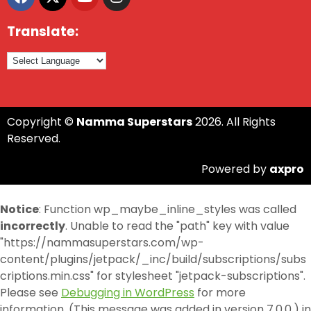
Translate:
Copyright ©
Namma Superstars
2026. All Rights
Reserved.
Powered by
axpro
Notice
: Function wp_maybe_inline_styles was called
incorrectly
. Unable to read the "path" key with value
"https://nammasuperstars.com/wp-
content/plugins/jetpack/_inc/build/subscriptions/subs
criptions.min.css" for stylesheet "jetpack-subscriptions".
Please see
Debugging in WordPress
for more
information. (This message was added in version 7.0.0.) in