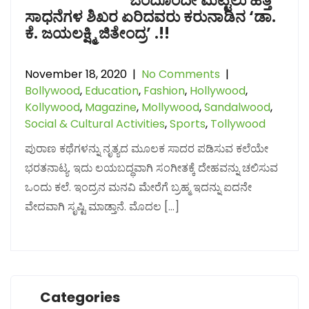
ಒಂದೊಂದೇ ಮೆಟ್ಟಿಲು ಹತ್ತಿ
ಸಾಧನೆಗಳ ಶಿಖರ ಏರಿದವರು ಕರುನಾಡಿನ ‘ಡಾ.
ಕೆ. ಜಯಲಕ್ಷ್ಮಿ ಜಿತೇಂದ್ರ’ .!!
November 18, 2020
|
No Comments
|
Bollywood
,
Education
,
Fashion
,
Hollywood
,
Kollywood
,
Magazine
,
Mollywood
,
Sandalwood
,
Social & Cultural Activities
,
Sports
,
Tollywood
ಪುರಾಣ ಕಥೆಗಳನ್ನು ನೃತ್ಯದ ಮೂಲಕ ಸಾದರ ಪಡಿಸುವ ಕಲೆಯೇ
ಭರತನಾಟ್ಯ. ಇದು ಲಯಬದ್ಧವಾಗಿ ಸಂಗೀತಕ್ಕೆ ದೇಹವನ್ನು ಚಲಿಸುವ
ಒಂದು ಕಲೆ. ಇಂದ್ರನ ಮನವಿ ಮೇರೆಗೆ ಬ್ರಹ್ಮ ಇದನ್ನು ಐದನೇ
ವೇದವಾಗಿ ಸೃಷ್ಟಿ ಮಾಡ್ತಾನೆ. ಮೊದಲ […]
Categories