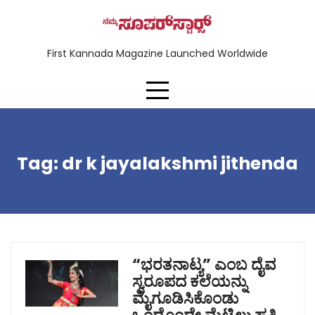
First Kannada Magazine Launched Worldwide
Tag:
dr k jayalakshmi jithenda
“ಭರತನಾಟ್ಯ” ಎಂಬ ದೈವ
ಸ್ವರೂಪದ ಕಲೆಯನ್ನು
ಮೈಗೂಡಿಸಿಕೊಂಡು