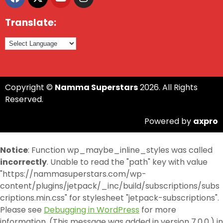
Translate:
Copyright ©
Namma Superstars
2026. All Rights
Reserved.
Powered by
axpro
Notice
: Function wp_maybe_inline_styles was called
incorrectly
. Unable to read the "path" key with value
"https://nammasuperstars.com/wp-
content/plugins/jetpack/_inc/build/subscriptions/subs
criptions.min.css" for stylesheet "jetpack-subscriptions".
Please see
Debugging in WordPress
for more
information. (This message was added in version 7.0.0.) in