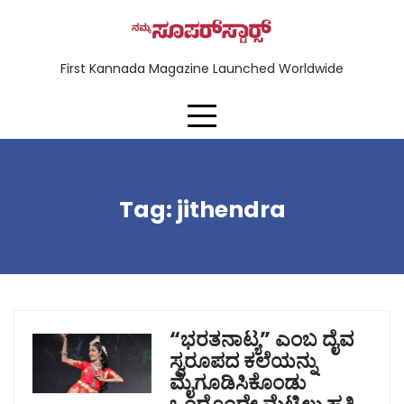
First Kannada Magazine Launched Worldwide
Tag:
jithendra
“ಭರತನಾಟ್ಯ” ಎಂಬ ದೈವ
ಸ್ವರೂಪದ ಕಲೆಯನ್ನು
ಮೈಗೂಡಿಸಿಕೊಂಡು