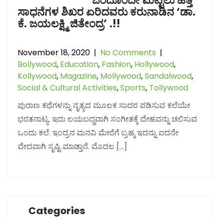
ಒಂದೊಂದೇ ಮೆಟ್ಟಿಲು ಹತ್ತಿ
ಸಾಧನೆಗಳ ಶಿಖರ ಏರಿದವರು ಕರುನಾಡಿನ ‘ಡಾ.
ಕೆ. ಜಯಲಕ್ಷ್ಮಿ ಜಿತೇಂದ್ರ’ .!!
November 18, 2020
|
No Comments
|
Bollywood
,
Education
,
Fashion
,
Hollywood
,
Kollywood
,
Magazine
,
Mollywood
,
Sandalwood
,
Social & Cultural Activities
,
Sports
,
Tollywood
ಪುರಾಣ ಕಥೆಗಳನ್ನು ನೃತ್ಯದ ಮೂಲಕ ಸಾದರ ಪಡಿಸುವ ಕಲೆಯೇ
ಭರತನಾಟ್ಯ. ಇದು ಲಯಬದ್ಧವಾಗಿ ಸಂಗೀತಕ್ಕೆ ದೇಹವನ್ನು ಚಲಿಸುವ
ಒಂದು ಕಲೆ. ಇಂದ್ರನ ಮನವಿ ಮೇರೆಗೆ ಬ್ರಹ್ಮ ಇದನ್ನು ಐದನೇ
ವೇದವಾಗಿ ಸೃಷ್ಟಿ ಮಾಡ್ತಾನೆ. ಮೊದಲ […]
Categories