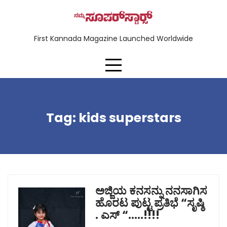
First Kannada Magazine Launched Worldwide
Tag:
kids superstars
ಅಜ್ಜಿಯ ಕನಸನ್ನು ನನಸಾಗಿಸ
ಹೊರಟ ಪುಟ್ಟ ಪ್ರತಿಭೆ “ಸೃಷ್ಠಿ
. ಎಸ್ “…..!!!!