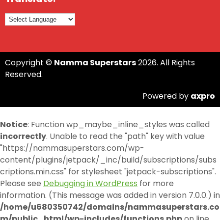
Copyright ©
Namma Superstars
2026. All Rights
Reserved.
Powered by
axpro
Notice
: Function wp_maybe_inline_styles was called
incorrectly
. Unable to read the "path" key with value
"https://nammasuperstars.com/wp-
content/plugins/jetpack/_inc/build/subscriptions/subs
criptions.min.css" for stylesheet "jetpack-subscriptions".
Please see
Debugging in WordPress
for more
information. (This message was added in version 7.0.0.) in
/home/u680350742/domains/nammasuperstars.co
m/public_html/wp-includes/functions.php
on line