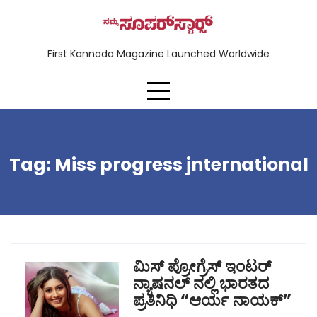
First Kannada Magazine Launched Worldwide
Tag:
Miss progress jnternational
ಮಿಸ್ ಪ್ರೋಗ್ರೆಸ್ ಇಂಟರ್
ನ್ಯಾಷನಲ್ ನಲ್ಲಿ ಭಾರತದ
ಪ್ರತಿನಿಧಿ “ಆರ್ಯ ನಾಯಕ್”