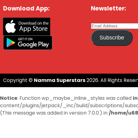
Download App:
Newsletter:
Subscribe
Copyright ©
Namma Superstars
2026. All Rights Reser
Notice
: Function wp_maybe_inline_styles was called
i
content/plugins/jetpack/_inc/build/subscriptions/subscri
(This message was added in version 7.0.0.) in
/home/u68