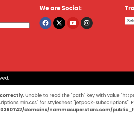
We are Social:
Tra
ved.
ncorrectly
. Unable to read the "path" key with value "
ptions.min.css" for stylesheet "jetpack-subscriptions". 
0350742/domains/nammasuperstars.com/public_ht