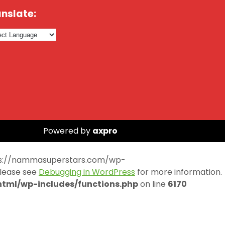
nslate:
Powered by
axpro
https://nammasuperstars.com/wp-
Please see
Debugging in WordPress
for more information.
ml/wp-includes/functions.php
on line
6170