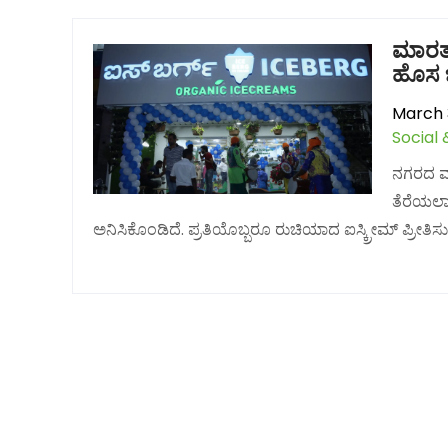
ಮಾರತಹಳ
ಹೊಸ ಬ
March 3
Social 
ನಗರದ ಮಾರ
ತೆರೆಯಲಾ
ಅನಿಸಿಕೊಂಡಿದೆ. ಪ್ರತಿಯೊಬ್ಬರೂ ರುಚಿಯಾದ ಐಸ್ಕ್ರೀಮ್ ಪ್ರೀತಿಸುತ್