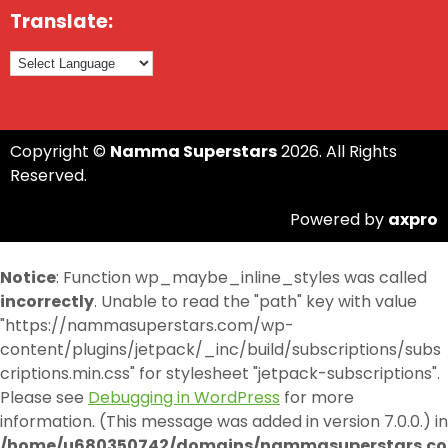
Translate:
Copyright ©
Namma Superstars
2026. All Rights
Reserved.
Powered by
axpro
Notice
: Function wp_maybe_inline_styles was called
incorrectly
. Unable to read the "path" key with value
"https://nammasuperstars.com/wp-
content/plugins/jetpack/_inc/build/subscriptions/subs
criptions.min.css" for stylesheet "jetpack-subscriptions".
Please see
Debugging in WordPress
for more
information. (This message was added in version 7.0.0.) in
/home/u680350742/domains/nammasuperstars.co