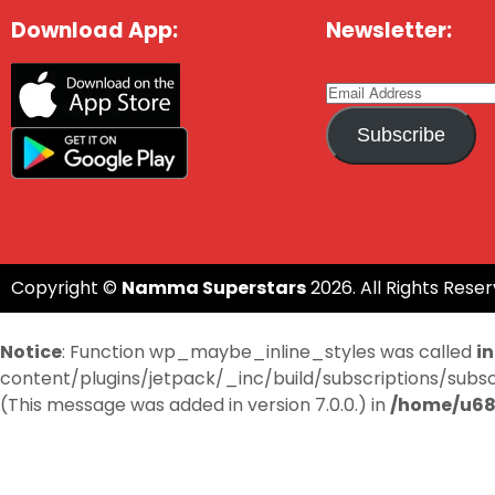
Download App:
Newsletter:
Subscribe
Copyright ©
Namma Superstars
2026. All Rights Reser
Notice
: Function wp_maybe_inline_styles was called
i
content/plugins/jetpack/_inc/build/subscriptions/subscri
(This message was added in version 7.0.0.) in
/home/u68