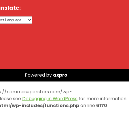
nslate:
Powered by
axpro
https://nammasuperstars.com/wp-
Please see
Debugging in WordPress
for more information.
ml/wp-includes/functions.php
on line
6170