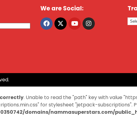
We are Social:
Tra
ved.
ncorrectly
. Unable to read the "path" key with value "
ptions.min.css" for stylesheet "jetpack-subscriptions". 
0350742/domains/nammasuperstars.com/public_ht