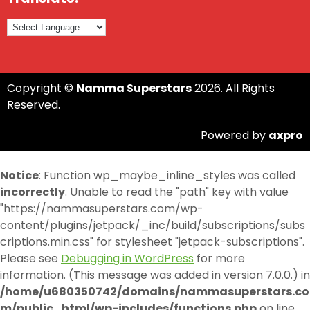
Copyright ©
Namma Superstars
2026. All Rights
Reserved.
Powered by
axpro
Notice
: Function wp_maybe_inline_styles was called
incorrectly
. Unable to read the "path" key with value
"https://nammasuperstars.com/wp-
content/plugins/jetpack/_inc/build/subscriptions/subs
criptions.min.css" for stylesheet "jetpack-subscriptions".
Please see
Debugging in WordPress
for more
information. (This message was added in version 7.0.0.) in
/home/u680350742/domains/nammasuperstars.co
m/public_html/wp-includes/functions.php
on line