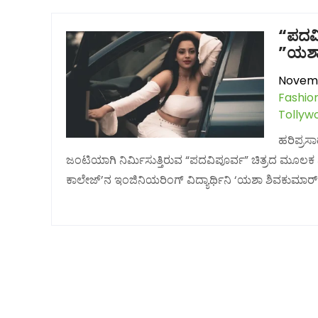
“ಪದವಿ
”ಯಶಾ
Novemb
Fashio
Tollyw
ಹರಿಪ್ರಸ
ಜಂಟಿಯಾಗಿ ನಿರ್ಮಿಸುತ್ತಿರುವ “ಪದವಿಪೂರ್ವ” ಚಿತ್ರದ ಮೂಲಕ ಮತ್
ಕಾಲೇಜ್’ನ ಇಂಜಿನಿಯರಿಂಗ್ ವಿದ್ಯಾರ್ಥಿನಿ ‘ಯಶಾ ಶಿವಕುಮಾರ್