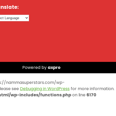
nslate:
Powered by
axpro
https://nammasuperstars.com/wp-
Please see
Debugging in WordPress
for more information.
ml/wp-includes/functions.php
on line
6170