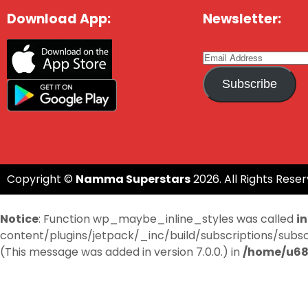
Download App:
Newsletter:
Subscribe
Copyright ©
Namma Superstars
2026. All Rights Reser
Notice
: Function wp_maybe_inline_styles was called
i
content/plugins/jetpack/_inc/build/subscriptions/subscri
(This message was added in version 7.0.0.) in
/home/u68