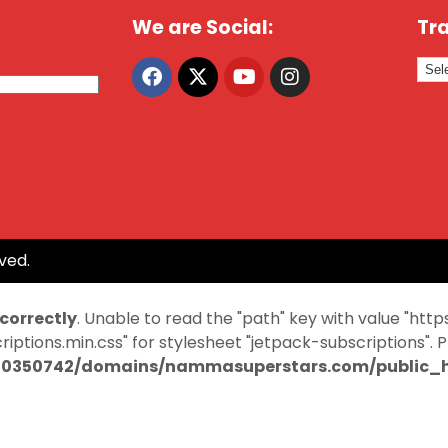
We are Social:
Tra
ved.
ncorrectly
. Unable to read the "path" key with value "
ptions.min.css" for stylesheet "jetpack-subscriptions". 
0350742/domains/nammasuperstars.com/public_ht