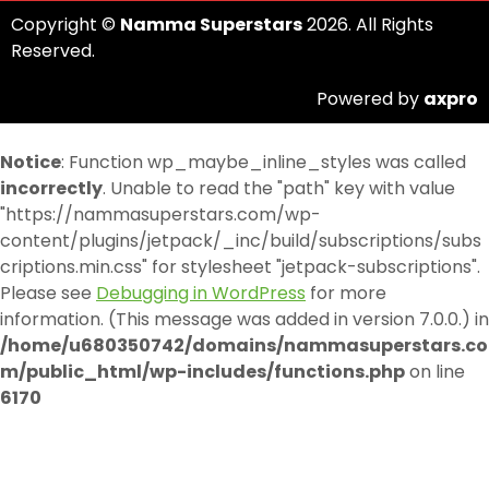
Copyright ©
Namma Superstars
2026. All Rights
Reserved.
Powered by
axpro
Notice
: Function wp_maybe_inline_styles was called
incorrectly
. Unable to read the "path" key with value
"https://nammasuperstars.com/wp-
content/plugins/jetpack/_inc/build/subscriptions/subs
criptions.min.css" for stylesheet "jetpack-subscriptions".
Please see
Debugging in WordPress
for more
information. (This message was added in version 7.0.0.) in
/home/u680350742/domains/nammasuperstars.co
m/public_html/wp-includes/functions.php
on line
6170