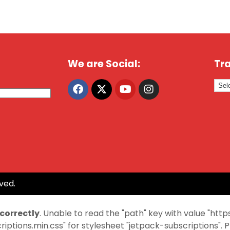
We are Social:
Tra
ved.
ncorrectly
. Unable to read the "path" key with value "
ptions.min.css" for stylesheet "jetpack-subscriptions". 