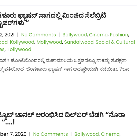
ಳೂರು ಫ್ಯಾಷನ್ ಸಾಗದಲ್ಲಿ ಮಿಂಚಿದ ಸೆಲೆಬ್ರಿಟಿ
ಾಪರ್‌ಗಳು “
2, 2021
|
No Comments
|
Bollywood
,
Cinema
,
Fashion
,
ood
,
Kollywood
,
Mollywood
,
Sandalwood
,
Social & Cultural
ies
,
Tollywood
ಸಗಿ ಹೋಟೆಲೊಂದರಲ್ಲಿ ಮಹಾಮಾರಿಯ ಒತ್ತಡದಲ್ಲೂ ಸಾಕಷ್ಟು ಸುರಕ್ಷತಾ
ಫ್ಲೇಮ್ಸ್ ವತಿಯಿಂದ ಬೆಂಗಳೂರು ಫ್ಯಾಷನ್ ಸಾಗ ಅದ್ಧೂರಿಯಾಗಿ ನಡೆಯಿತು. 7ಜನ
ೂಬ್ ಚಾನಲ್ ಆರಂಭಿಸಿದ ದಿಲ್‌ಬರ್ ಬೆಡಗಿ “ನೊರಾ
 “….!
er 7, 2020
|
No Comments
|
Bollywood
,
Cinema
,