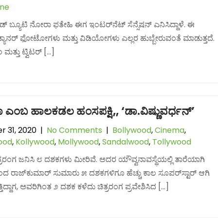
ine
ೆಡ್ ಬ್ಯೂಟಿ ನೋರಾ ಫತೇಹಿ ಈಗ ಇಂಟರ್‌ನೆಟ್ ಸೆನ್ಸೆಷನ್ ಎನಿಸಿದ್ದಾಳೆ. ಈ
ಯಾನರ್ ಫೋಟೋಗಳು ಮತ್ತು ವಿಡಿಯೋಗಳು ಎಲ್ಲರ ಹುಬ್ಬೇರುವಂತೆ ಮಾಡುತ್ತದೆ.
ತ್ತು ಟ್ವಿಟರ್ […]
ಾ ಎಂಬ ಹಾಲಕಡಲ ಹಂಸಪಕ್ಷಿ,, ‘ಡಾ.ವಿಷ್ಣುವರ್ಧನ್’
r 31, 2020
|
No Comments
|
Bollywood
,
Cinema
,
ood
,
Kollywood
,
Mollywood
,
Sandalwood
,
Tollywood
ಿತ್ರರಂಗ ಜನಿಸಿ ೮ ದಶಕಗಳು ಮೀರಿವೆ. ಅದರ ಯೌವ್ವನಾವಸ್ಥೆಯಲ್ಲಿ ತಾರೆಯಾಗಿ
 ರಾಜ್‌ಕುಮಾರ್ ಸುಮಾರು ೫ ದಶಕಗಳಿಗೂ ಹೆಚ್ಚು ಕಾಲ ಸೂಪರ್‌ಸ್ಟಾರ್ ಆಗಿ
ತಿದ್ದಾಗ, ಅವರಿಗಿಂತ ೨ ದಶಕ ಕಳೆದು ಚಿತ್ರರಂಗ ಪ್ರವೇಶಿಸಿದ […]