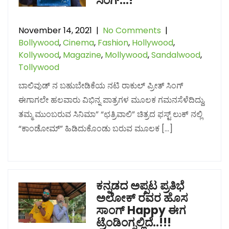
ಸಿಂಗ್…!
November 14, 2021
|
No Comments
|
Bollywood
,
Cinema
,
Fashion
,
Hollywood
,
Kollywood
,
Magazine
,
Mollywood
,
Sandalwood
,
Tollywood
ಬಾಲಿವುಡ್ ನ ಬಹುಬೇಡಿಕೆಯ ನಟಿ ರಾಕುಲ್ ಪ್ರೀತ್ ಸಿಂಗ್
ಈಗಾಗಲೇ ಹಲವಾರು ವಿಭಿನ್ನ ಪಾತ್ರಗಳ ಮೂಲಕ ಗಮನಸೆಳೆದಿದ್ದು,
ತಮ್ಮ ಮುಂಬರುವ ಸಿನಿಮಾ” “ಛತ್ರಿವಾಲಿ” ಚಿತ್ರದ ಫಸ್ಟ್ ಲುಕ್ ನಲ್ಲಿ
“ಕಾಂಡೋಮ್” ಹಿಡಿದುಕೊಂಡು ಬರುವ ಮೂಲಕ […]
ಕನ್ನಡದ ಅಪ್ಪಟ ಪ್ರತಿಭೆ
ಅಲೋಕ್ ರವರ ಹೊಸ
ಸಾಂಗ್ Happy ಈಗ
ಟ್ರೆಂಡಿಂಗ್ನಲ್ಲಿದೆ..!!!