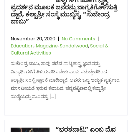
ಹಳ್ಳಿಗಳಿಗೆ ಹೋಗಿ ನೃತ್ಯ
ಪ್ರದರ್ಶನ ಮೂಲಕ ಜನರನ್ನು ಜಾಗೃತಿಗೊಳಿಸುತ್ತಿ
ದ್ದಾರೆ, ಕಲ್ಪಾಶ್ರೀ ಸಂಸ್ಥೆ ಮುಖ್ಯಸ್ಥ, “ಸುಜೇಂದ್ರ
ಬಾಬು”
November 20, 2020
|
No Comments
|
Education
,
Magazine
,
Sandalwood
,
Social &
Cultural Activities
ಸುಜೇಂದ್ರ ಬಾಬು, ತಾವು ಪಡೆದ ನಾಟ್ಯಶಾಸ್ತ್ರ ಜ್ಞಾನವನ್ನು
ವಿದ್ಯಾರ್ಥಿಗಳಿಗೆ ತಿಳಿಯಪಡಿಸಬೇಕು ಎಂಬ ಸದುದ್ದೇಶದಿಂದ
ಕಲ್ಪಾಶ್ರೀ ಸಂಸ್ಥೆ ಸ್ಥಾಪನೆ ಮಾಡಿದ್ದಾರೆ. ಅವರು ಒಬ್ಬ ಅದ್ಭುತ ನೃತ್ಯಗಾರ.
ಮಾನವೀಯತೆ ಇರುವ ಕಲಾವಿದ. ಚನ್ನಪಟ್ಟಣದಲ್ಲಿ ಕಲ್ಪಾಶ್ರೀ
ಸಂಸ್ಥೆಯನ್ನು ಮೂವತ್ತು […]
“ಭರತನಾಟ್ಯ” ಎಂಬ ದೈವ