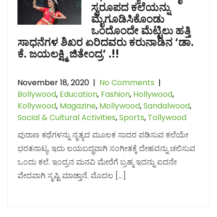
ಸ್ವರೂಪದ ಕಲೆಯನ್ನು
ಮೈಗೂಡಿಸಿಕೊಂಡು
ಒಂದೊಂದೇ ಮೆಟ್ಟಿಲು ಹತ್ತಿ
ಸಾಧನೆಗಳ ಶಿಖರ ಏರಿದವರು ಕರುನಾಡಿನ ‘ಡಾ.
ಕೆ. ಜಯಲಕ್ಷ್ಮಿ ಜಿತೇಂದ್ರ’ .!!
November 18, 2020
|
No Comments
|
Bollywood
,
Education
,
Fashion
,
Hollywood
,
Kollywood
,
Magazine
,
Mollywood
,
Sandalwood
,
Social & Cultural Activities
,
Sports
,
Tollywood
ಪುರಾಣ ಕಥೆಗಳನ್ನು ನೃತ್ಯದ ಮೂಲಕ ಸಾದರ ಪಡಿಸುವ ಕಲೆಯೇ
ಭರತನಾಟ್ಯ. ಇದು ಲಯಬದ್ಧವಾಗಿ ಸಂಗೀತಕ್ಕೆ ದೇಹವನ್ನು ಚಲಿಸುವ
ಒಂದು ಕಲೆ. ಇಂದ್ರನ ಮನವಿ ಮೇರೆಗೆ ಬ್ರಹ್ಮ ಇದನ್ನು ಐದನೇ
ವೇದವಾಗಿ ಸೃಷ್ಟಿ ಮಾಡ್ತಾನೆ. ಮೊದಲ […]