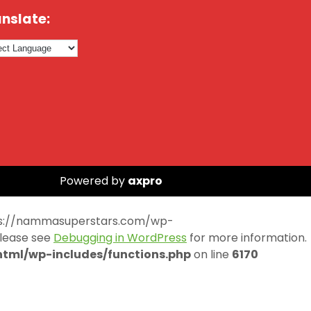
nslate:
Powered by
axpro
https://nammasuperstars.com/wp-
Please see
Debugging in WordPress
for more information.
ml/wp-includes/functions.php
on line
6170