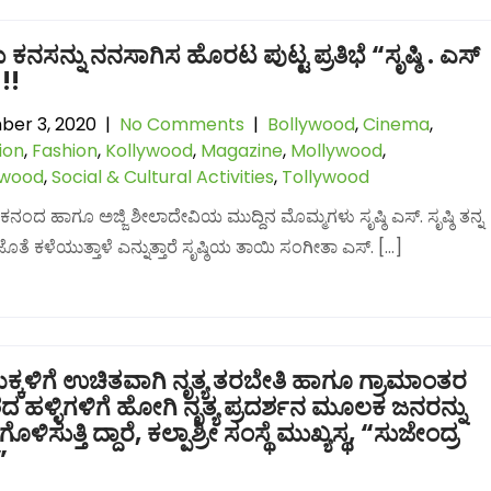
 ಕನಸನ್ನು ನನಸಾಗಿಸ ಹೊರಟ ಪುಟ್ಟ ಪ್ರತಿಭೆ “ಸೃಷ್ಠಿ . ಎಸ್
!!
er 3, 2020
|
No Comments
|
Bollywood
,
Cinema
,
ion
,
Fashion
,
Kollywood
,
Magazine
,
Mollywood
,
lwood
,
Social & Cultural Activities
,
Tollywood
ಏಕನಂದ ಹಾಗೂ ಅಜ್ಜಿ ಶೀಲಾದೇವಿಯ ಮುದ್ದಿನ ಮೊಮ್ಮಗಳು ಸೃಷ್ಠಿ ಎಸ್. ಸೃಷ್ಠಿ ತನ್ನ
ೊತೆ ಕಳೆಯುತ್ತಾಳೆ ಎನ್ನುತ್ತಾರೆ ಸೃಷ್ಠಿಯ ತಾಯಿ ಸಂಗೀತಾ ಎಸ್. […]
್ಕಳಿಗೆ ಉಚಿತವಾಗಿ ನೃತ್ಯ ತರಬೇತಿ ಹಾಗೂ ಗ್ರಾಮಾಂತರ
ಶದ ಹಳ್ಳಿಗಳಿಗೆ ಹೋಗಿ ನೃತ್ಯ ಪ್ರದರ್ಶನ ಮೂಲಕ ಜನರನ್ನು
ೊಳಿಸುತ್ತಿ ದ್ದಾರೆ, ಕಲ್ಪಾಶ್ರೀ ಸಂಸ್ಥೆ ಮುಖ್ಯಸ್ಥ, “ಸುಜೇಂದ್ರ
”