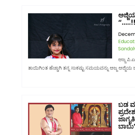
ಅಜ್ಜಿಯ
“…..!!
Decemb
Educat
Sanda
ಅಜ್ಜ ಪಿ.
ತಾಯಿಗಿಂತ ಹೆಚ್ಚಾಗಿ ತನ್ನ ಸಾಕಷ್ಟು ಸಮಯವನ್ನು ಅಜ್ಜ ಅಜ್ಜಿಯ ಜ
ಬಡ ಮಕ
ಪ್ರದೇ
ಜಾಗೃತಿಗ
ಬಾಬು