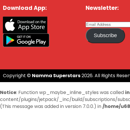
Download App:
Newsletter:
Subscribe
Copyright ©
Namma Superstars
2026. All Rights Reser
Notice
: Function wp_maybe_inline_styles was called
i
content/plugins/jetpack/_inc/build/subscriptions/subscri
(This message was added in version 7.0.0.) in
/home/u68