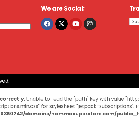
We are Social:
Tra
ved.
ncorrectly
. Unable to read the "path" key with value "
ptions.min.css" for stylesheet "jetpack-subscriptions". 
0350742/domains/nammasuperstars.com/public_ht