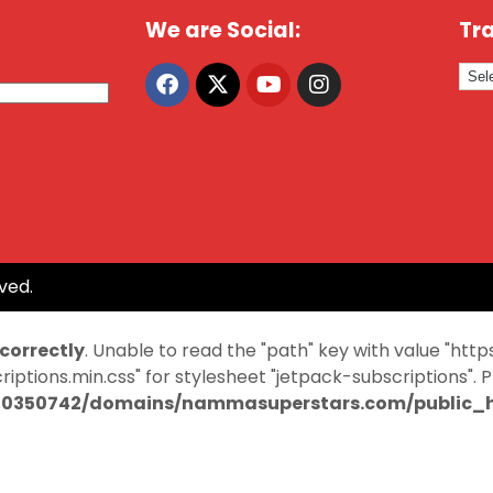
We are Social:
Tra
ved.
ncorrectly
. Unable to read the "path" key with value "
ptions.min.css" for stylesheet "jetpack-subscriptions". 
0350742/domains/nammasuperstars.com/public_ht