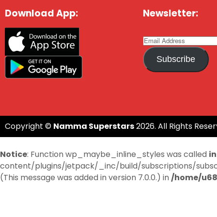
Download App:
Newsletter:
Subscribe
Copyright ©
Namma Superstars
2026. All Rights Reser
Notice
: Function wp_maybe_inline_styles was called
i
content/plugins/jetpack/_inc/build/subscriptions/subscri
(This message was added in version 7.0.0.) in
/home/u68