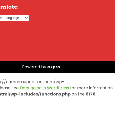
nslate:
Powered by
axpro
https://nammasuperstars.com/wp-
Please see
Debugging in WordPress
for more information.
ml/wp-includes/functions.php
on line
6170