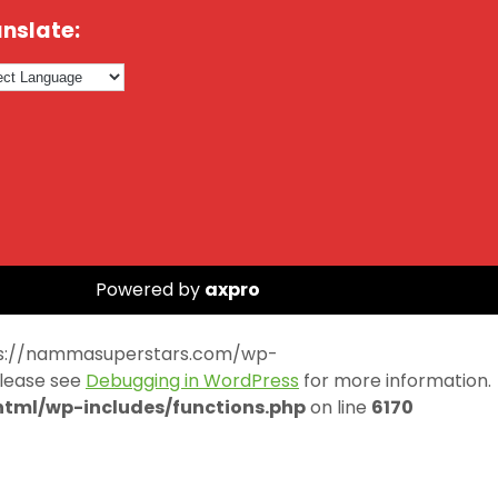
nslate:
Powered by
axpro
https://nammasuperstars.com/wp-
Please see
Debugging in WordPress
for more information.
ml/wp-includes/functions.php
on line
6170