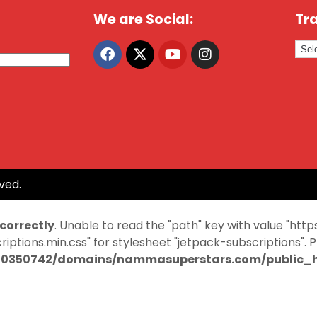
We are Social:
Tra
ved.
ncorrectly
. Unable to read the "path" key with value "
ptions.min.css" for stylesheet "jetpack-subscriptions". 
0350742/domains/nammasuperstars.com/public_ht