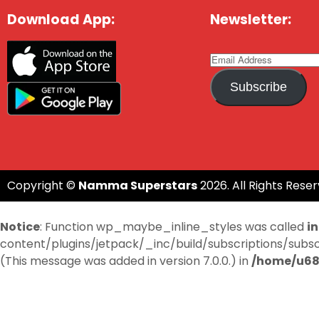
Download App:
Newsletter:
Subscribe
Copyright ©
Namma Superstars
2026. All Rights Reser
Notice
: Function wp_maybe_inline_styles was called
i
content/plugins/jetpack/_inc/build/subscriptions/subscri
(This message was added in version 7.0.0.) in
/home/u68