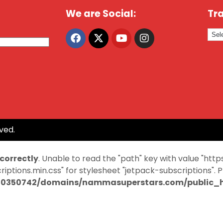
We are Social:
Tra
ved.
ncorrectly
. Unable to read the "path" key with value "
ptions.min.css" for stylesheet "jetpack-subscriptions". 
0350742/domains/nammasuperstars.com/public_ht