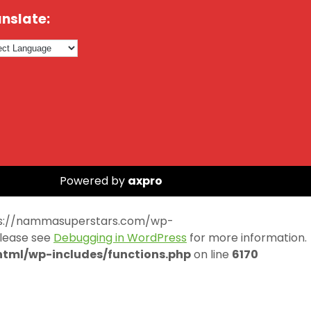
nslate:
Powered by
axpro
https://nammasuperstars.com/wp-
Please see
Debugging in WordPress
for more information.
ml/wp-includes/functions.php
on line
6170