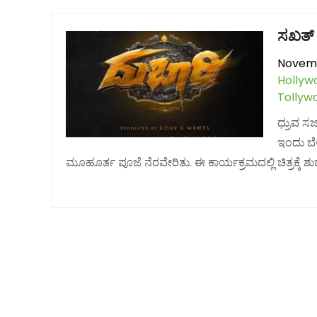
ಸಖತ್ “
Novemb
Hollyw
Tollyw
ಧ್ರುವ ಸ
ಇಂದು ಬೆಳ
ಮೂಹೂರ್ತ ಪೂಜೆ ನೆರವೇರಿತು. ಈ ಕಾರ್ಯಕ್ರಮದಲ್ಲಿ ಚಿತ್ರಕ್ಕೆ ಶ