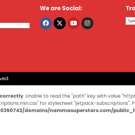
We are Social:
Tra
ved.
ncorrectly
. Unable to read the "path" key with value "
ptions.min.css" for stylesheet "jetpack-subscriptions". 
0350742/domains/nammasuperstars.com/public_ht