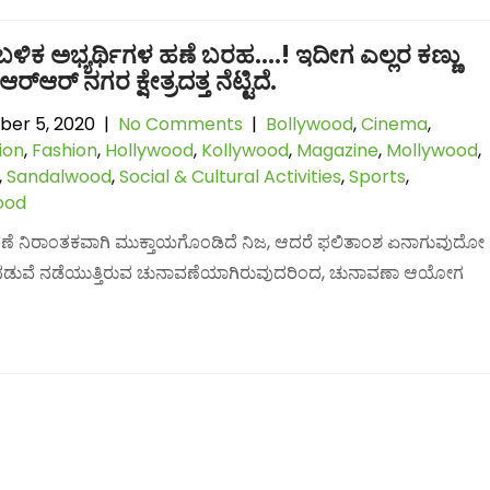
 ಬಳಿಕ ಅಭ್ಯರ್ಥಿಗಳ ಹಣೆ ಬರಹ….! ಇದೀಗ ಎಲ್ಲರ ಕಣ್ಣು
ರ್‌ಆರ್ ನಗರ ಕ್ಷೇತ್ರದತ್ತ ನೆಟ್ಟಿದೆ.
er 5, 2020
|
No Comments
|
Bollywood
,
Cinema
,
ion
,
Fashion
,
Hollywood
,
Kollywood
,
Magazine
,
Mollywood
,
,
Sandalwood
,
Social & Cultural Activities
,
Sports
,
ood
ಚುನಾವಣೆ ನಿರಾಂತಕವಾಗಿ ಮುಕ್ತಾಯಗೊಂಡಿದೆ ನಿಜ, ಆದರೆ ಫಲಿತಾಂಶ ಏನಾಗುವುದೋ
ಯ ನಡುವೆ ನಡೆಯುತ್ತಿರುವ ಚುನಾವಣೆಯಾಗಿರುವುದರಿಂದ, ಚುನಾವಣಾ ಆಯೋಗ