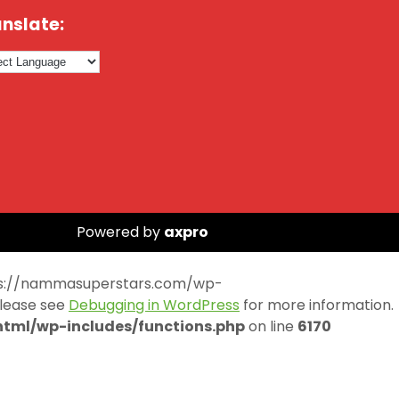
nslate:
Powered by
axpro
https://nammasuperstars.com/wp-
Please see
Debugging in WordPress
for more information.
ml/wp-includes/functions.php
on line
6170