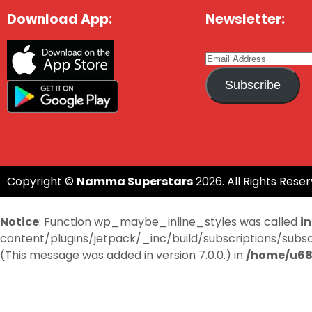
Download App:
Newsletter:
Subscribe
Copyright ©
Namma Superstars
2026. All Rights Reser
Notice
: Function wp_maybe_inline_styles was called
i
content/plugins/jetpack/_inc/build/subscriptions/subscri
(This message was added in version 7.0.0.) in
/home/u68