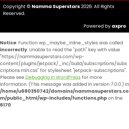
Copyright ©
Namma Superstars
2026. All Rights
Reserved.
Powered by
axpro
Notice
: Function wp_maybe_inline_styles was called
incorrectly
. Unable to read the "path" key with value
"https://nammasuperstars.com/wp-
content/plugins/jetpack/_inc/build/subscriptions/subs
criptions.min.css" for stylesheet "jetpack-subscriptions".
Please see
Debugging in WordPress
for more
information. (This message was added in version 7.0.0.) in
/home/u680350742/domains/nammasuperstars.co
m/public_html/wp-includes/functions.php
on line
6170