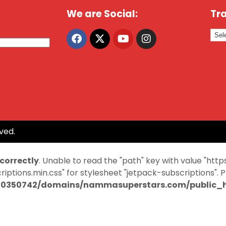
We are Social:
Tra
ved.
ncorrectly
. Unable to read the "path" key with value "
ptions.min.css" for stylesheet "jetpack-subscriptions". 
0350742/domains/nammasuperstars.com/public_ht