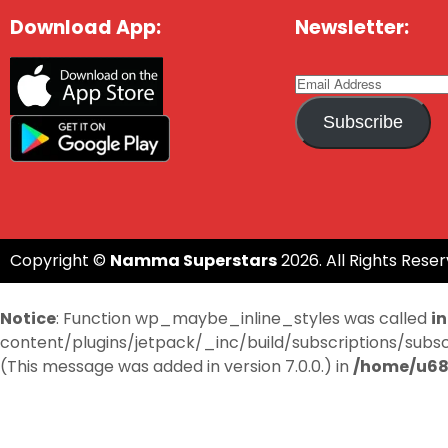
Download App:
Newsletter:
Subscribe
Copyright ©
Namma Superstars
2026. All Rights Reser
Notice
: Function wp_maybe_inline_styles was called
i
content/plugins/jetpack/_inc/build/subscriptions/subscri
(This message was added in version 7.0.0.) in
/home/u68