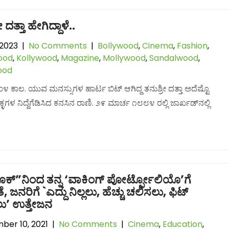
 ದತ್ತಾ ಹೇಗಿದ್ದಾಳೆ..
 2023
|
No Comments
|
Bollywood
,
Cinema
,
Fashion
,
ood
,
Kollywood
,
Magazine
,
Mollywood
,
Sandalwood
,
ood
೪ ಕಾಲ. ಯುವ ಮನಸ್ಸುಗಳ ಹಾರ್ಟ ಬಿಟ್ ಆಗಿದ್ದ ತನುಶ್ರೀ ದತ್ತಾ ಅದೆಷ್ಟೊ
್ಳಗಳ ನಿದ್ದೆಗೆಡಿಸಿದ ಕನಸಿನ ರಾಣಿ. ೨೯ ಮಾರ್ಚ ೧೮೮೪ ರಲ್ಲಿ ಜಾರ್ಖಡ್‌ನಲ್ಲಿ
ಕ್‌”ನಿಂದ ತನ್ನ ‘ವಾಕಿಂಗ್ ಪೋರ್ಟ್ಫೋಲಿಯೊ’ಗೆ
, ಜನರಿಗೆ `ಎದ್ದು ನಿಲ್ಲಲು, ಹೆಚ್ಚು ಚಲಿಸಲು, ಫಿಟ್
ು’ ಉತ್ತೇಜನ
ber 10, 2021
|
No Comments
|
Cinema
,
Education
,