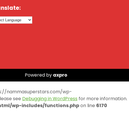
nslate:
Powered by
axpro
https://nammasuperstars.com/wp-
Please see
Debugging in WordPress
for more information.
ml/wp-includes/functions.php
on line
6170