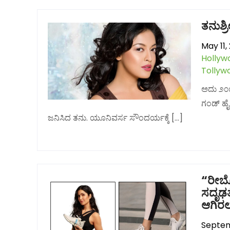
ತನುಶ್ರೀ
May 11,
Hollyw
Tollyw
ಅದು ೨೦೦
ಗಂಡ್ ಹೈಕ
ಜನಿಸಿದ ತನು. ಯೂನಿವರ್ಸ ಸೌಂದರ್ಯಕ್ಕೆ […]
“ರೀಬೊ
ಸದೃಢತೆ
ಆಗಿರಲ
Septem