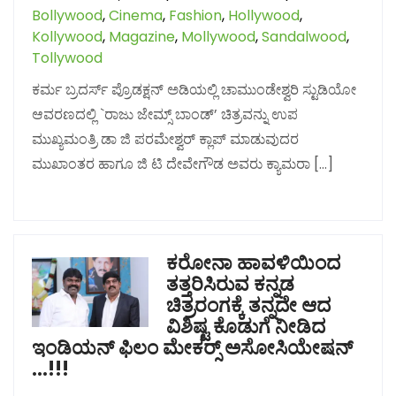
Bollywood
,
Cinema
,
Fashion
,
Hollywood
,
Kollywood
,
Magazine
,
Mollywood
,
Sandalwood
,
Tollywood
ಕರ್ಮ ಬ್ರದರ್ಸ್ ಪ್ರೊಡಕ್ಷನ್ ಅಡಿಯಲ್ಲಿ ಚಾಮುಂಡೇಶ್ವರಿ ಸ್ಟುಡಿಯೋ
ಆವರಣದಲ್ಲಿ `ರಾಜು ಜೇಮ್ಸ್ ಬಾಂಡ್’ ಚಿತ್ರವನ್ನು ಉಪ
ಮುಖ್ಯಮಂತ್ರಿ ಡಾ ಜಿ ಪರಮೇಶ್ವರ್ ಕ್ಲಾಪ್ ಮಾಡುವುದರ
ಮುಖಾಂತರ ಹಾಗೂ ಜಿ ಟಿ ದೇವೇಗೌಡ ಅವರು ಕ್ಯಾಮರಾ […]
ಕರೋನಾ ಹಾವಳಿಯಿಂದ
ತತ್ತರಿಸಿರುವ ಕನ್ನಡ
ಚಿತ್ರರಂಗಕ್ಕೆ ತನ್ನದೇ ಆದ
ವಿಶಿಷ್ಟ ಕೊಡುಗೆ ನೀಡಿದ
ಇಂಡಿಯನ್ ಫಿಲಂ ಮೇಕರ‍್ಸ್ ಅಸೋಸಿಯೇಷನ್
…!!!