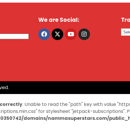
We are Social:
Tra
ved.
ncorrectly
. Unable to read the "path" key with value "
ptions.min.css" for stylesheet "jetpack-subscriptions". 
0350742/domains/nammasuperstars.com/public_ht