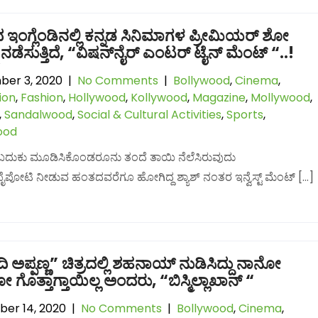
ಇಂಗ್ಲೆಂಡಿನಲ್ಲಿ ಕನ್ನಡ ಸಿನಿಮಾಗಳ ಪ್ರೀಮಿಯರ್ ಶೋ
 ನಡೆಸುತ್ತಿದೆ, “ವಿಷನ್‌ನೈರ್ ಎಂಟರ್ ಟೈನ್ ಮೆಂಟ್ “..!
er 3, 2020
|
No Comments
|
Bollywood
,
Cinema
,
ion
,
Fashion
,
Hollywood
,
Kollywood
,
Magazine
,
Mollywood
,
,
Sandalwood
,
Social & Cultural Activities
,
Sports
,
ood
ಲಿ ಬದುಕು ಮೂಡಿಸಿಕೊಂಡರೂನು ತಂದೆ ತಾಯಿ ನೆಲೆಸಿರುವುದು
್ಕೆ ಪೈಪೋಟಿ ನೀಡುವ ಹಂತದವರೆಗೂ ಹೋಗಿದ್ದ ಶ್ಯಾಶ್ ನಂತರ ಇನ್ವೆಸ್ಟ್ ಮೆಂಟ್ […]
 ಅಪ್ಪಣ್ಣ” ಚಿತ್ರದಲ್ಲಿ ಶಹನಾಯ್ ನುಡಿಸಿದ್ದು ನಾನೋ
ೊತ್ತಾಗ್ತಾಯಿಲ್ಲ ಅಂದರು, “ಬಿಸ್ಮಿಲ್ಲಾಖಾನ್ “
er 14, 2020
|
No Comments
|
Bollywood
,
Cinema
,