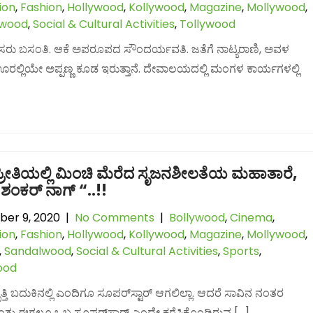
ion
,
Fashion
,
Hollywood
,
Kollywood
,
Magazine
,
Mollywood
,
lwood
,
Social & Cultural Activities
,
Tollywood
ರು ಬಸಂತಿ. ಆಕೆ ಅಪರೂಪದ ಸೌಂದರ್ಯವತಿ. ಜತೆಗೆ ನಾಟ್ಯರಾಣಿ, ಅವಳ
 ಊರಲ್ಲಿಯೇ ಅಪ್ಪಣ್ಣ ಕೂಡ ಇರುತ್ತಾನೆ. ದೇವಾಲಯದಲ್ಲಿ ಮಂಗಳ ಕಾರ್ಯಗಳಲ್ಲಿ
ರೀತಿಯಲ್ಲಿ ಮಿಂಚಿ ಮೆರೆದ ಸೃಜನಶೀಲತೆಯ ಮಹಾತಾರೆ,
“ಶಂಕರ್ ನಾಗ್ “..!!
er 9, 2020
|
No Comments
|
Bollywood
,
Cinema
,
ion
,
Fashion
,
Hollywood
,
Kollywood
,
Magazine
,
Mollywood
,
,
Sandalwood
,
Social & Cultural Activities
,
Sports
,
ood
್ತಿ ಬದುಕಿನಲ್ಲಿ ಎಂದಿಗೂ ಸೂಪರ್‌ಸ್ಟಾರ್ ಆಗಲಿಲ್ಲಾ. ಆದರೆ ಸಾವಿನ ನಂತರ
ಂತು ಈಗಲೂ ಒಬ್ಬ ಸೂಪರ್‌ಸ್ಟಾರ್ ಎಂದೇ ಕರೆಸಿಕೊಂಡಿರುವ […]