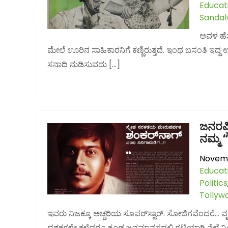
Educat
Sanda
ಅವಳ ಹೆಸ
ಮೇಲೆ ಊರಿನ ಸಾಹಿಕಾರನಿಗೆ ಕಣ್ಣಿರುತ್ತದೆ. ಇಂಥ ಬಸಂತಿ ಇದ್ದ
ಸನಾದಿ ನುಡಿಸುವದು […]
ಜನರಪ್
ನಮ್ಮ 
Novemb
Educat
Politics
Tollyw
ಇವರು ನಿಜಕ್ಕೂ ಅಚ್ಚರಿಯ ಸೂಪರ್‌ಸ್ಟಾರ್. ಸೋಜಿಗವೆಂದರೆ… ವೃತ
ದಶಕಗಳೇ ಕಳೆದರೂ ಕೂಡ ಜನಮಾನಸದಲ್ಲಿ ಗಟ್ಟಿಯಾಗಿ ನೆಲೆ ನಿ