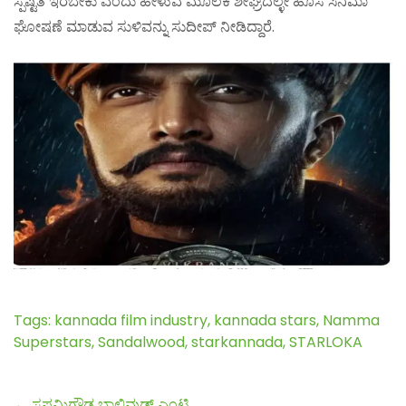
ಸ್ಪಷ್ಟತೆ ಇರಬೇಕು ಎಂದು ಹೇಳುವ ಮೂಲಕ ಶೀಘ್ರದಲ್ಳೇ ಹೊಸ ಸಿನಿಮಾ
ಘೋಷಣೆ ಮಾಡುವ ಸುಳಿವನ್ನು ಸುದೀಪ್ ನೀಡಿದ್ದಾರೆ.
Tags:
kannada film industry
,
kannada stars
,
Namma
Superstars
,
Sandalwood
,
starkannada
,
STARLOKA
←
ಸಪ್ತಮಿಗೌಡ ಬಾಲಿವುಡ್ ಎಂಟ್ರಿ