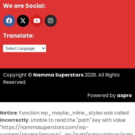
We are Social:
Translate:
Copyright ©
Namma Superstars
2026. All Rights
Reserved.
Powered by
axpro
Notice
: Function wp_maybe_inline_styles was called
incorrectly
. Unable to read the "path" key with value
"https://nammasuperstars.com/wp-
content/plugins/jetpack/_inc/build/subscriptions/subs