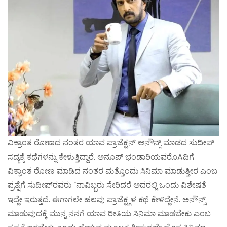
ವಿಕ್ರಾಂತ ರೋಣದ ನಂತರ ಯಾವ ಪ್ರಾಜೆಕ್ಟನ್ ಅನೌನ್ಸ್ ಮಾಡದ ಸುದೀಪ್
ಸದ್ಯಕ್ಕೆ ಕಥೆಗಳನ್ನು ಕೇಳುತ್ತಿದ್ದಾರೆ. ಅನೂಪ್ ಭಂಡಾರಿಯವರೊAದಿಗೆ
ವಿಕ್ರಾಂತ ರೋಣ ಮಾಡಿದ ನಂತರ ಮತ್ತೊಂದು ಸಿನಿಮಾ ಮಾಡುತ್ತೀರ ಎಂಬ
ಪ್ರಶ್ನೆಗೆ ಸುದೀಪ್‌ರವರು `ನಾವಿಬ್ಬರು ಸೇರಿದರೆ ಅದರಲ್ಲಿ ಒಂದು ವಿಶೇಷತೆ
ಇದ್ದೇ ಇರುತ್ತದೆ. ಈಗಾಗಲೇ ಹಲವು ಪ್ರಾಜೆಕ್ಟ್ಗಳ ಕಥೆ ಕೇಳಿದ್ದೇನೆ. ಅನೌನ್ಸ್
ಮಾಡುವುದಕ್ಕೆ ಮುನ್ನ ನನಗೆ ಯಾವ ರೀತಿಯ ಸಿನಿಮಾ ಮಾಡಬೇಕು ಎಂಬ