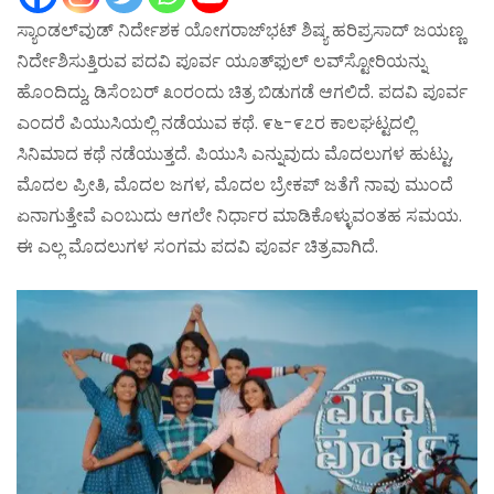
ಸ್ಯಾಂಡಲ್‌ವುಡ್ ನಿರ್ದೇಶಕ ಯೋಗರಾಜ್‌ಭಟ್ ಶಿಷ್ಯ ಹರಿಪ್ರಸಾದ್ ಜಯಣ್ಣ
ನಿರ್ದೇಶಿಸುತ್ತಿರುವ ಪದವಿ ಪೂರ್ವ ಯೂತ್‌ಫುಲ್ ಲವ್‌ಸ್ಟೋರಿಯನ್ನು
ಹೊಂದಿದ್ದು, ಡಿಸೆಂಬರ್ ೩೦ರಂದು ಚಿತ್ರ ಬಿಡುಗಡೆ ಆಗಲಿದೆ. ಪದವಿ ಪೂರ್ವ
ಎಂದರೆ ಪಿಯುಸಿಯಲ್ಲಿ ನಡೆಯುವ ಕಥೆ. ೯೬-೯೭ರ ಕಾಲಘಟ್ಟದಲ್ಲಿ
ಸಿನಿಮಾದ ಕಥೆ ನಡೆಯುತ್ತದೆ. ಪಿಯುಸಿ ಎನ್ನುವುದು ಮೊದಲುಗಳ ಹುಟ್ಟು,
ಮೊದಲ ಪ್ರೀತಿ, ಮೊದಲ ಜಗಳ, ಮೊದಲ ಬ್ರೇಕಪ್ ಜತೆಗೆ ನಾವು ಮುಂದೆ
ಏನಾಗುತ್ತೇವೆ ಎಂಬುದು ಆಗಲೇ ನಿರ್ಧಾರ ಮಾಡಿಕೊಳ್ಳುವಂತಹ ಸಮಯ.
ಈ ಎಲ್ಲ ಮೊದಲುಗಳ ಸಂಗಮ ಪದವಿ ಪೂರ್ವ ಚಿತ್ರವಾಗಿದೆ.