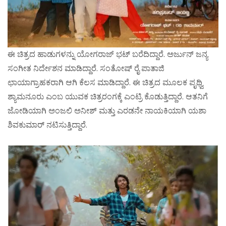
ಈ ಚಿತ್ರದ ಹಾಡುಗಳನ್ನು ಯೋಗರಾಜ್ ಭಟ್ ಬರೆದಿದ್ದಾರೆ. ಅರ್ಜುನ್ ಜನ್ಯ
ಸಂಗೀತ ನಿರ್ದೇಶನ ಮಾಡಿದ್ದಾರೆ. ಸಂತೋಷ್ ರೈ ಪಾತಾಜಿ
ಛಾಯಾಗ್ರಾಹಕರಾಗಿ ಆಗಿ ಕೆಲಸ ಮಾಡಿದ್ದಾರೆ. ಈ ಚಿತ್ರದ ಮೂಲಕ ಪೃಥ್ವಿ
ಶ್ಯಾಮನೂರು ಎಂಬ ಯುವಕ ಚಿತ್ರರಂಗಕ್ಕೆ ಎಂಟ್ರಿ ಕೊಡುತ್ತಿದ್ದಾರೆ. ಆತನಿಗೆ
ಜೋಡಿಯಾಗಿ ಅಂಜಲಿ ಅನೀಶ್ ಮತ್ತು ಎರಡನೇ ನಾಯಕಿಯಾಗಿ ಯಶಾ
ಶಿವಕುಮಾರ್ ನಟಿಸುತ್ತಿದ್ದಾರೆ.