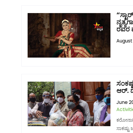
“ಸ್ಟಾ
ನೃತ್ಯಗ
ರವರ 
August 
ಸಂಕಷ್
ಆರ್. 
June 20
Activit
ಕರೋನಾದಿ
ಸಾಕಷ್ಟು