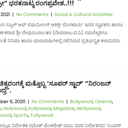
ರೀ” ಭರತನಾಟ್ಯ ರಂಗಪ್ರವೇಶ..!!!
, 2021
|
No Comments
|
Social & Cultural Activities
 ಸ್ಕೂಲ್ ಆಫ್ ಪಫಾರ್ಮಿಂಗ್ ಆರ್ಟ್ಸ್ ಬೆಂಗಳೂರು” ಇದರ ಸ್ಥಾಪಕರು ಹಾಗೂ
್ಶಕರಾದ ಶ್ರೀ ದೇವುರೂಪಾಂತರ (ದೇವರಾಜು.ಬಿ.ವಿ) ನಮಗೆಲ್ಲರಿಗೂ
ವಂತೆ ಸಿನಿಮಾ ಹಾಗೂ ಧಾರಾವಾಹಿಗಳಲ್ಲಿ ನಟಿಸಿರುವ ಪ್ರತಿಭಾನ್ವಿತ ಕಲಾವಿದರು.
ಚಿತ್ರರಂಗಕ್ಕೆ ಮತ್ತೊಬ್ಬ ‘ಸೂಪರ್ ಸ್ಟಾರ್’ “ನಿರಂಜನ್
ದ್ರ”.
er 6, 2020
|
No Comments
|
Bollywood
,
Cinema
,
n
,
Hollywood
,
Kollywood
,
Magazine
,
Mollywood
,
lwood
,
Sports
,
Tollywood
ಮುಖ ನಿರ್ದೇಶಕ ರಮೇಶ್ ವೆಂಕಟೇಶ್​ ಬಾಬು ರವರ ನಿರ್ದೇಶನದ ‘ಸೂಪರ್