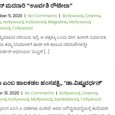
ರನ್ ಮದನಾರಿ “ಊರ್ವಶಿ ರೌಟೇಲಾ”
er 5, 2020
|
No Comments
|
Bollywood
,
Cinema
,
n
,
Hollywood
,
Kollywood
,
Magazine
,
Mollywood
,
lwood
,
Tollywood
ಮಾಟದ ನಟಿಯರು ಇದ್ರೆ, ಆ ಚಿತ್ರಕ್ಕೂ ಒಂದು ವೇಗ. ಹೀಗಾಗಿ ನಿರ್ಮಾಪಕ,
ಕರು ತಮ್ಮ ಸಿನಿಮಾಗಳಿಗೆ ಹಾಟ್ ಆಗಿ ಕಾಣುವ ನಟಿಮಣಿಗಳನ್ನೇ
ರ್ ದರ್ಶನ್ ಅಭಿನಯದ ‘ಮಿಸ್ಟರ್ […]
ಾ ಎಂಬ ಹಾಲಕಡಲ ಹಂಸಪಕ್ಷಿ,, ‘ಡಾ.ವಿಷ್ಣುವರ್ಧನ್’
r 31, 2020
|
No Comments
|
Bollywood
,
Cinema
,
ood
,
Kollywood
,
Mollywood
,
Sandalwood
,
Tollywood
ಿತ್ರರಂಗ ಜನಿಸಿ ೮ ದಶಕಗಳು ಮೀರಿವೆ. ಅದರ ಯೌವ್ವನಾವಸ್ಥೆಯಲ್ಲಿ ತಾರೆಯಾಗಿ