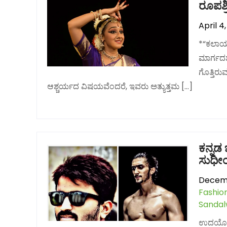
ರೂಪಶ್
April 4
*“ಕಲಾಯನ
ಮಾರ್ಗದರ
ಗೊತ್ತಿರು
ಆಶ್ಚರ್ಯದ ವಿಷಯವೆಂದರೆ, ಇವರು ಅತ್ಯುತ್ತಮ […]
ಕನ್ನಡ 
ಸುಧೀಂ
Decemb
Fashio
Sanda
ಉದಯೋನ್