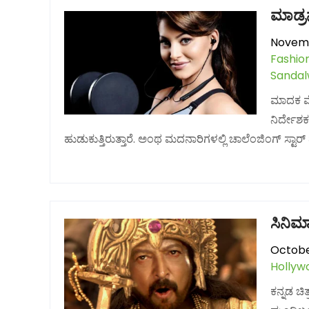
ಮಾಡ್
Novemb
Fashio
Sanda
ಮಾದಕ ಮೈ
ನಿರ್ದೇಶ
ಹುಡುಕುತ್ತಿರುತ್ತಾರೆ. ಅಂಥ ಮದನಾರಿಗಳಲ್ಲಿ ಚಾಲೆಂಜಿಂಗ್ ಸ್ಟಾ
ಸಿನಿಮ
Octobe
Hollyw
ಕನ್ನಡ ಚ