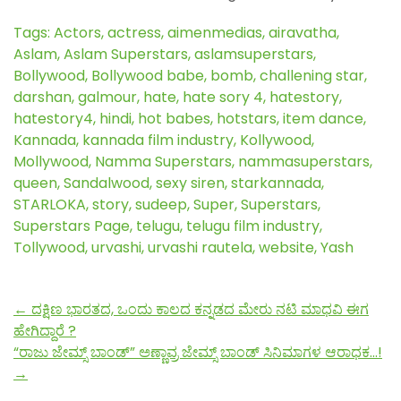
Tags:
Actors
,
actress
,
aimenmedias
,
airavatha
,
Aslam
,
Aslam Superstars
,
aslamsuperstars
,
Bollywood
,
Bollywood babe
,
bomb
,
challening star
,
darshan
,
galmour
,
hate
,
hate sory 4
,
hatestory
,
hatestory4
,
hindi
,
hot babes
,
hotstars
,
item dance
,
Kannada
,
kannada film industry
,
Kollywood
,
Mollywood
,
Namma Superstars
,
nammasuperstars
,
queen
,
Sandalwood
,
sexy siren
,
starkannada
,
STARLOKA
,
story
,
sudeep
,
Super
,
Superstars
,
Superstars Page
,
telugu
,
telugu film industry
,
Tollywood
,
urvashi
,
urvashi rautela
,
website
,
Yash
←
ದಕ್ಷಿಣ ಭಾರತದ, ಒಂದು ಕಾಲದ ಕನ್ನಡದ ಮೇರು ನಟಿ ಮಾಧವಿ ಈಗ
ಹೇಗಿದ್ದಾರೆ ?
“ರಾಜು ಜೇಮ್ಸ್ ಬಾಂಡ್” ಅಣ್ಣಾವ್ರ ಜೇಮ್ಸ್ ಬಾಂಡ್ ಸಿನಿಮಾಗಳ ಆರಾಧಕ…!
→