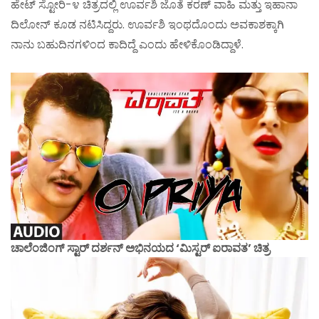
ಹೇಟ್ ಸ್ಟೋರಿ-೪ ಚಿತ್ರದಲ್ಲಿ ಊರ್ವಶಿ ಜೊತೆ ಕರಣ್ ವಾಹಿ ಮತ್ತು ಇಹಾನಾ
ದಿಲೋನ್ ಕೂಡ ನಟಿಸಿದ್ದರು. ಊರ್ವಶಿ ಇಂಥದೊಂದು ಅವಕಾಶಕ್ಕಾಗಿ
ನಾನು ಬಹುದಿನಗಳಿಂದ ಕಾದಿದ್ದೆ ಎಂದು ಹೇಳಿಕೊಂಡಿದ್ದಾಳೆ.
ಚಾಲೆಂಜಿಂಗ್ ಸ್ಟಾರ್ ದರ್ಶನ್ ಅಭಿನಯದ ‘ಮಿಸ್ಟರ್ ಐರಾವತ’ ಚಿತ್ರ