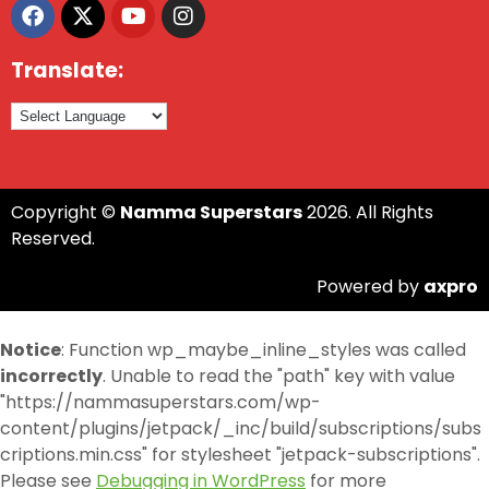
Translate:
Copyright ©
Namma Superstars
2026. All Rights
Reserved.
Powered by
axpro
Notice
: Function wp_maybe_inline_styles was called
incorrectly
. Unable to read the "path" key with value
"https://nammasuperstars.com/wp-
content/plugins/jetpack/_inc/build/subscriptions/subs
criptions.min.css" for stylesheet "jetpack-subscriptions".
Please see
Debugging in WordPress
for more