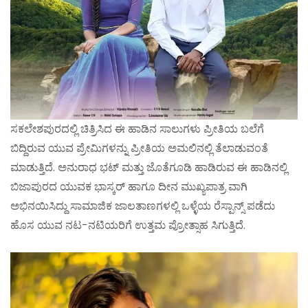
ಸಕಲೇಶಪುರದಲ್ಲಿ ಚಿತ್ರಿಸಿದ ಈ ಹಾಡಿನ ಸಾಲುಗಳು ಪ್ರೀತಿಯ ಬಲೆಗೆ
ಬಿದ್ದಿರುವ ಯುವ ಪ್ರೇಮಿಗಳನ್ನು ಪ್ರೀತಿಯ ಅಮಲಿನಲ್ಲಿ ತೆಲಾಡುವಂತೆ
ಮಾಡುತ್ತಿದೆ. ಅನುರಾಧ ಭಟ್ ಮತ್ತು ಜೊತೆಗೂಡಿ ಹಾಡಿರುವ ಈ ಹಾಡಿನಲ್ಲಿ
ಬಿಜಾಪುರದ ಯುವಕ ಭಾಸ್ಕರ್ ಹಾಗೂ ದೀನ ಮುಖ್ಯಪಾತ್ರ ವಾಗಿ
ಅಭಿನಯಿಸಿದ್ದು ಸಾಮಾಜಿಕ ಜಾಲತಾಣಗಳಲ್ಲಿ ಒಳ್ಳೆಯ ರೆಸ್ಪಾನ್ಸ್ ಪಡೆದು
ಹೊಸ ಯುವ ನಟ-ನಟಿಯರಿಗೆ ಉತ್ತಮ ಪ್ರೋತ್ಸಾಹ ಸಿಗುತ್ತಿದೆ.