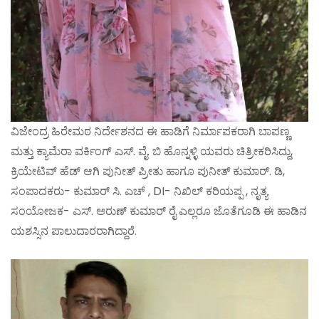
ವಿಜೇಂದ್ರ ಹಿರೇಮಠ ನಿರ್ದೇಶನದ ಈ ಹಾಡಿಗೆ ನಿರ್ಮಾಪಕರಾಗಿ ಬಾಪಣ್ಣ
ಮತ್ತು ಕ್ಯಾಮೆರಾ ವರ್ಕಿಂಗ್ ಎಸ್. ವೈ. ಬಿ ಹೊನ್ನಳ್ಳಿ ಯವರು ಚಿತ್ರೀಕರಿಸಿದ್ದು,
ಕ್ರಿಯೇಟಿವ್ ಹೆಡ್ ಆಗಿ ಪುನೀತ್ ಪ್ರೀತು ಹಾಗೂ ಪುನೀತ್ ಕುಮಾರ್. ಡಿ,
ಸಂಪಾದಕರು- ಕುಮಾರ್ ಸಿ. ಎಚ್ , DI- ನಿಖಿಲ್ ಕರಿಯಪ್ಪ , ನೃತ್ಯ
ಸಂಯೋಜಕ- ಎಸ್. ಅರುಣ್ ಕುಮಾರ್ ರೈ ಎಲ್ಲರೂ ಜೊತೆಗೂಡಿ ಈ ಹಾಡಿನ
ಯಶಸ್ಸಿನ ಪಾಲುದಾರರಾಗಿದ್ದಾರೆ.