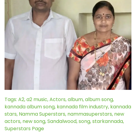
Tags:
A2
,
a2 music
,
Actors
,
album
,
album song
,
kannada album song
,
kannada film industry
,
kannada
stars
,
Namma Superstars
,
nammasuperstars
,
new
actors
,
new song
,
Sandalwood
,
song
,
starkannada
,
Superstars Page